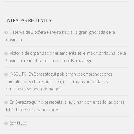
ENTRADAS RECIENTES
Reserva de Biosfera Pereyra Iraola: la gran ignorada de la
provincia
Victoria de organizaciones ambientales: el máximo tribunal de la
Provincia frenó obras en la costa de Berazategui.
INSOLITO. En Berazategui gobiernan los emprendedores
inmobiliarios y el juez Guarnieri, mientras las autoridades
municipales se lavan las manos.
En Berazategui no se respeta la ley y han comenzado las obras
del Distrito Eco-Urbano Norte.
(sin título)