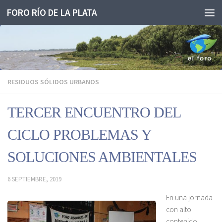
FORO RÍO DE LA PLATA
Saltar al contenido
RESIDUOS SÓLIDOS URBANOS
TERCER ENCUENTRO DEL
CICLO PROBLEMAS Y
SOLUCIONES AMBIENTALES
6 SEPTIEMBRE, 2019
En una jornada
con alto
contenido