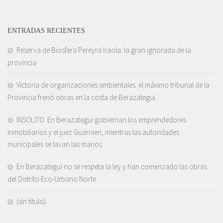
ENTRADAS RECIENTES
Reserva de Biosfera Pereyra Iraola: la gran ignorada de la
provincia
Victoria de organizaciones ambientales: el máximo tribunal de la
Provincia frenó obras en la costa de Berazategui.
INSOLITO. En Berazategui gobiernan los emprendedores
inmobiliarios y el juez Guarnieri, mientras las autoridades
municipales se lavan las manos.
En Berazategui no se respeta la ley y han comenzado las obras
del Distrito Eco-Urbano Norte.
(sin título)