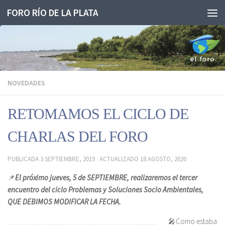
FORO RÍO DE LA PLATA
Saltar al contenido
NOVEDADES
RETOMAMOS EL CICLO DE
CHARLAS DEL FORO
PUBLICADA
3 SEPTIEMBRE, 2019
· ACTUALIZADO
18 AGOSTO, 2020
📌
El próximo jueves, 5 de SEPTIEMBRE, realizaremos el tercer
encuentro del ciclo Problemas y Soluciones Socio Ambientales,
QUE DEBIMOS MODIFICAR LA FECHA.
🎤
Como estaba