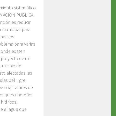
miento sistemático
ORMACIÓN PÚBLICA
nción es reducir
ta-municipal para
 nativos
oblema para varias
 donde existen
 proyecto de un
unicipio de
sto afectadas las
slas del Tigre;
vincia; talares de
 bosques ribereños
 hídricos,
ae el agua que