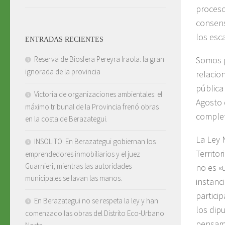
proceso
consens
los esc
ENTRADAS RECIENTES
Somos p
Reserva de Biosfera Pereyra Iraola: la gran
ignorada de la provincia
relacio
pública
Victoria de organizaciones ambientales: el
Agosto 
máximo tribunal de la Provincia frenó obras
complet
en la costa de Berazategui.
La Ley 
INSOLITO. En Berazategui gobiernan los
Territo
emprendedores inmobiliarios y el juez
Guarnieri, mientras las autoridades
no es «
municipales se lavan las manos.
instanc
partici
En Berazategui no se respeta la ley y han
los dip
comenzado las obras del Distrito Eco-Urbano
pensamo