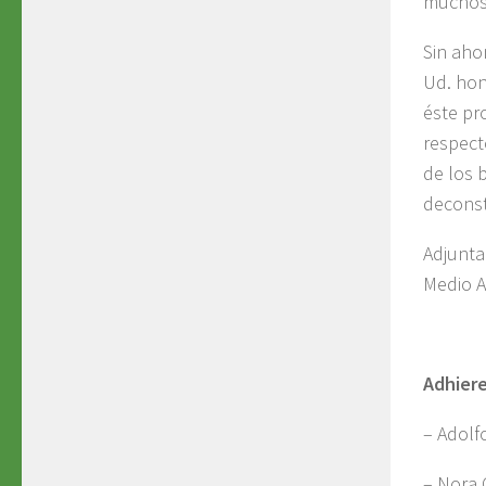
muchos
Sin aho
Ud. hon
éste pr
respect
de los 
deconst
Adjunta
Medio A
Adhiere
– Adolf
– Nora 