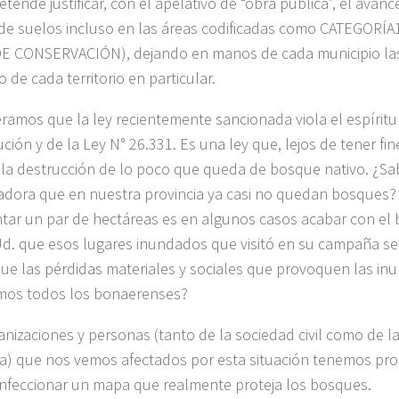
etende justificar, con el apelativo de “obra pública”, el avan
de suelos incluso en las áreas codificadas como CATEGORÍ
E CONSERVACIÓN), dejando en manos de cada municipio las
 de cada territorio en particular.
ramos que la ley recientemente sancionada viola el espíritu
ción y de la Ley N° 26.331. Es una ley que, lejos de tener fi
a la destrucción de lo poco que queda de bosque nativo. ¿Sa
dora que en nuestra provincia ya casi no quedan bosques?
ar un par de hectáreas es en algunos casos acabar con el 
d. que esos lugares inundados que visitó en su campaña se
ue las pérdidas materiales y sociales que provoquen las in
mos todos los bonaerenses?
anizaciones y personas (tanto de la sociedad civil como de 
ica) que nos vemos afectados por esta situación tenemos pr
nfeccionar un mapa que realmente proteja los bosques.