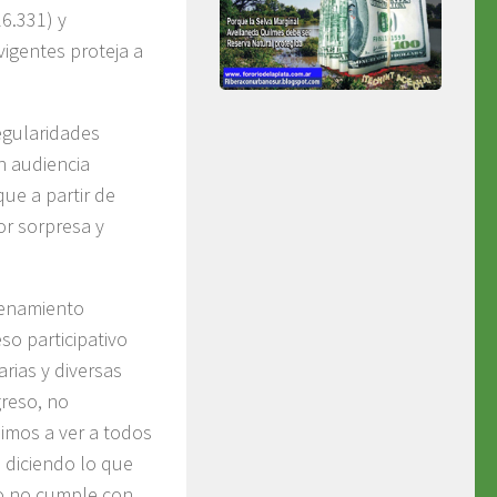
26.331) y
igentes proteja a
egularidades
n audiencia
ue a partir de
r sorpresa y
denamiento
so participativo
rias y diversas
greso, no
uimos a ver a todos
 diciendo lo que
do no cumple con