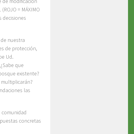
ce de modificación
A1 (ROJO = MÁXIMO
 decisiones
 de nuestra
nes de protección,
be Ud.
 ¿Sabe que
bosque existente?
 multiplicarán?
undaciones las
la comunidad
opuestas concretas