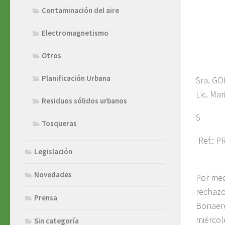
Contaminación del aire
Electromagnetismo
Otros
Planificación Urbana
Sra. G
Lic. Mar
Residuos sólidos urbanos
S 
Tosqueras
Ref.: 
Legislación
Novedades
Por med
rechazo
Prensa
Bonaere
miércol
Sin categoría