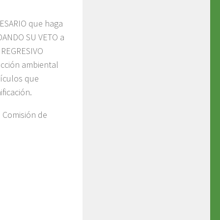
CESARIO que haga
, DANDO SU VETO a
y REGRESIVO
ección ambiental
tículos que
ficación.
a Comisión de