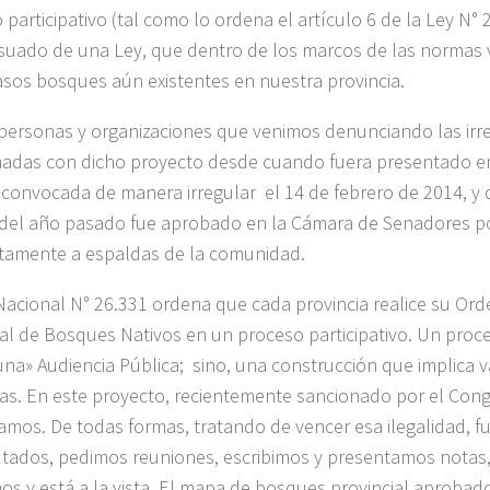
 participativo (tal como lo ordena el artículo 6 de la Ley N° 
uado de una Ley, que dentro de los marcos de las normas v
asos bosques aún existentes en nuestra provincia.
ersonas y organizaciones que venimos denunciando las irr
nadas con dicho proyecto desde cuando fuera presentado e
 convocada de manera irregular el 14 de febrero de 2014, y q
del año pasado fue aprobado en la Cámara de Senadores po
amente a espaldas de la comunidad.
Nacional N° 26.331 ordena que cada provincia realice su Or
rial de Bosques Nativos en un proceso participativo. Un proce
una» Audiencia Pública; sino, una construcción que implica va
ias. En este proyecto, recientemente sancionado por el Con
pamos. De todas formas, tratando de vencer esa ilegalidad, f
utados, pedimos reuniones, escribimos y presentamos notas,
s y está a la vista. El mapa de bosques provincial aproba