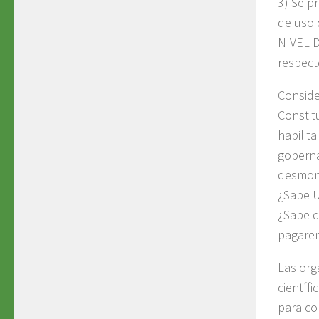
3) Se pr
de uso 
NIVEL D
respecto
Conside
Constitu
habilit
goberna
desmont
¿Sabe U
¿Sabe q
pagare
Las org
científ
para co