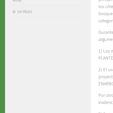
Norte.
los cri
(sin título)
bosques
categor
Durante
argumen
1) Los
PLANTE
2) El u
proyec
ENARBO
Por otr
evidenc