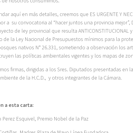
 de nosotros consumimos.
ndar aquí en más detalles, creemos que ES URGENTE Y NE
or a su convocatoria al “hacer juntos una provincia mejor”
oyecto de ley provincial que resulta ANTICONSTITUCIONAL 
o de la Ley Nacional de Presupuestos mínimos para la prot
bosques nativos N° 26.331, sometiendo a observación los ar
ruyen las políticas ambientales vigentes y los mapas de zoni
mos firmas, dirigidas a los Sres. Diputados presentadas en l
mbiente de la H.C.D., y otros integrantes de la Cámara.
n a esta carta:
o Perez Esquivel, Premio Nobel de la Paz
Cortiñas, Madres Plaza de Mayo Línea Fundadora