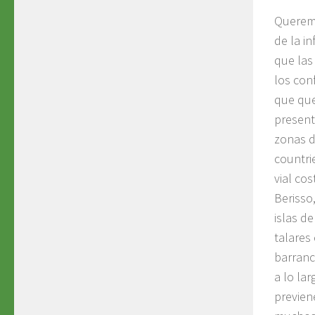
Queremo
de la 
que las
los conf
que que
present
zonas d
countri
vial co
Berisso
islas de
talares
barranc
a lo la
previen