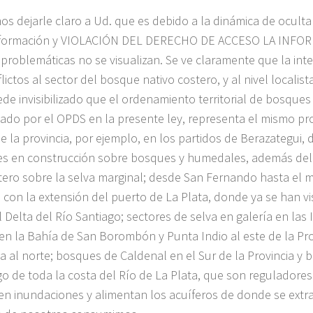
s dejarle claro a Ud. que es debido a la dinámica de oculta
información y VIOLACIÓN DEL DERECHO DE ACCESO LA INF
 problemáticas no se visualizan. Se ve claramente que la inte
lictos al sector del bosque nativo costero, y al nivel localis
de invisibilizado que el ordenamiento territorial de bosques
ado por el OPDS en la presente ley, representa el mismo pr
e la provincia, por ejemplo, en los partidos de Berazategui,
es en construcción sobre bosques y humedales, además del
stero sobre la selva marginal; desde San Fernando hasta el m
, con la extensión del puerto de La Plata, donde ya se han vi
l Delta del Río Santiago; sectores de selva en galería en las I
 en la Bahía de San Borombón y Punta Indio al este de la Pro
a al norte; bosques de Caldenal en el Sur de la Provincia y
rgo de toda la costa del Río de La Plata, que son reguladores
en inundaciones y alimentan los acuíferos de donde se extr