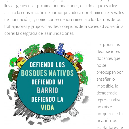
lluvias generen las próximas inundaciones, debido a que esta ley
alienta la construcción de barrios privados sobre humedales y valles
de inundación, . y como consecuencia inmediata los barrios de los
trabajadores y grupos más desprotegidos de la sociedad volverán a
correr la desgracia de las inundaciones.
Les podemos
decir señores
docentes que
no se
preocupen por
enseñar lo
imposible, la
democracia
representativa
no existe
porque en esta
ocasión los
legisladores de