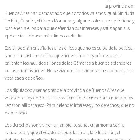
la provincia de
Buenos Aires han demostrado que no todos valemos igual. Sin duda
Techint, Caputo, el Grupo Monarca, y algunos otros, son prioridad y
los tienen a ellos para que defiendan sus intereses y satisfagan sus
apetencias de hacer más dinero cada día.
Eso si, podrán enseñarles a los chicos que no es culpa de la política,
sino de un sistema político que tienen en la mayoría de los que
calientan los mullidos sillones de las Cámaras a buenos defensores
de los que más tienen. No se vive en una democracia solo porque se
vota cada dos años.
Los diputados y senadores de la provincia de Buenos Aires que
votaron la Ley de Bosques provincial no traicionaron a nadie, pues
llegaron allí para eso. Para defender intereses y no derechos, que no
es lo mismo.
Los derechos son vivir en un ambiente sano, en armonía con la
naturaleza, y que el Estado asegure la salud, la educación, el
trabajo, la tranquilidad de su pueblo. Ese Estado tiene tres patas, el