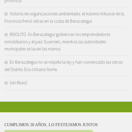
provincia
Victoria de organizaciones ambientales: el máximo tribunal de la
Provincia frenó obras en la costa de Berazategui.
INSOLITO. En Berazategui gobiernan los emprendedores
inmobiliarios y el juez Guarnieri, mientras las autoridades
municipales se lavan las manos.
En Berazategui no se respeta la ley y han comenzado las obras
del Distrito Eco-Urbano Norte.
(sin título)
CUMPLIMOS 20 AÑOS, LO FESTEJAMOS JUNTOS