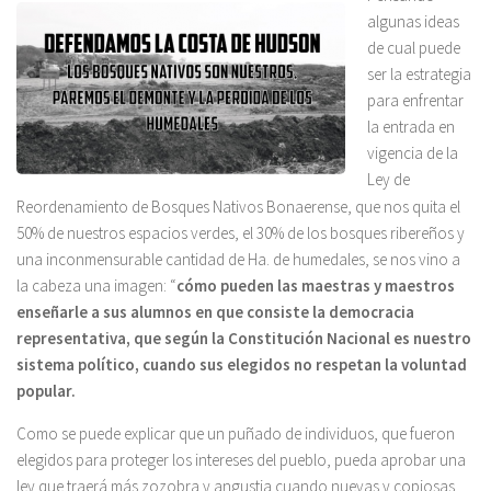
algunas ideas
de cual puede
ser la estrategia
para enfrentar
la entrada en
vigencia de la
Ley de
Reordenamiento de Bosques Nativos Bonaerense, que nos quita el
50% de nuestros espacios verdes, el 30% de los bosques ribereños y
una inconmensurable cantidad de Ha. de humedales, se nos vino a
la cabeza una imagen: “
cómo pueden las maestras y maestros
enseñarle a sus alumnos en que consiste la democracia
representativa, que según la Constitución Nacional es nuestro
sistema político, cuando sus elegidos no respetan la voluntad
popular.
Como se puede explicar que un puñado de individuos, que fueron
elegidos para proteger los intereses del pueblo, pueda aprobar una
ley que traerá más zozobra y angustia cuando nuevas y copiosas