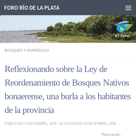
FORO RÍO DE LA PLATA
Saltar al contenido
BOSQUES Y HUMEDALES
Reflexionando sobre la Ley de
Reordenamiento de Bosques Nativos
bonaerense, una burla a los habitantes
de la provincia
PUBLICADA
23 DICIEMBRE, 2016
· ACTUALIZADO
23 DICIEMBRE, 2016
Pensando