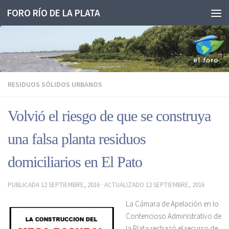
FORO RÍO DE LA PLATA
Saltar al contenido
RESIDUOS SÓLIDOS URBANOS
Volvió el riesgo de que se construya
una falsa planta residuos
domiciliarios en El Pato
PUBLICADA
12 SEPTIEMBRE, 2016
· ACTUALIZADO
12 SEPTIEMBRE, 2016
La Cámara de Apelación en lo
Contencioso Administrativo de
la Plata rechazó el recurso de