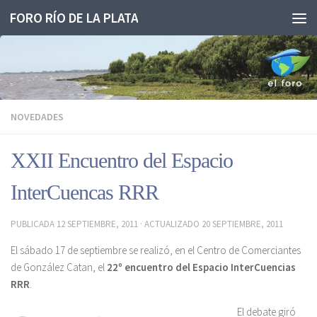
FORO RÍO DE LA PLATA
Saltar al contenido
NOVEDADES
XXII Encuentro del Espacio
InterCuencas RRR
PUBLICADA
12 SEPTIEMBRE, 2011
· ACTUALIZADO
20 SEPTIEMBRE, 2011
El sábado 17 de septiembre se realizó, en el Centro de Comerciantes
de González Catan, el
22º encuentro del Espacio InterCuencias
RRR
.
El debate giró