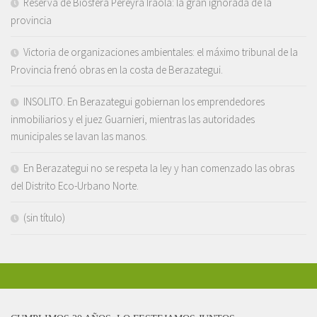
Reserva de Biosfera Pereyra Iraola: la gran ignorada de la
provincia
Victoria de organizaciones ambientales: el máximo tribunal de la
Provincia frenó obras en la costa de Berazategui.
INSOLITO. En Berazategui gobiernan los emprendedores
inmobiliarios y el juez Guarnieri, mientras las autoridades
municipales se lavan las manos.
En Berazategui no se respeta la ley y han comenzado las obras
del Distrito Eco-Urbano Norte.
(sin título)