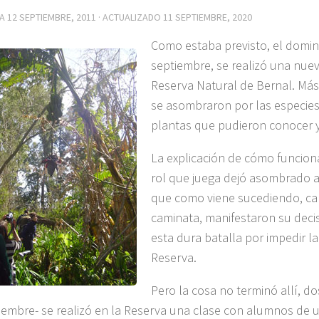
DA
12 SEPTIEMBRE, 2011
· ACTUALIZADO
11 SEPTIEMBRE, 2020
Como estaba previsto, el domi
septiembre, se realizó una nue
Reserva Natural de Bernal. Má
se asombraron por las especies
plantas que pudieron conocer y
La explicación de cómo funcion
rol que juega dejó asombrado a 
que como viene sucediendo, ca
caminata, manifestaron su dec
esta dura batalla por impedir la
Reserva.
Pero la cosa no terminó allí, d
iembre- se realizó en la Reserva una clase con alumnos de 