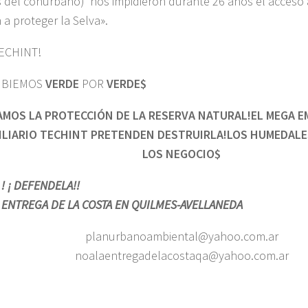
os del conurbano) nos impidieron durante 26 años el acceso a
 a proteger la Selva».
TECHINT!
MBIEMOS
VERDE
POR
VERDE$
JAMOS LA PROTECCIÓN DE LA RESERVA NATURAL!EL MEGA 
ILIARIO TECHINT PRETENDEN DESTRUIRLA!LOS HUMEDALE
LOS NEGOCIO$
! ¡ DEFENDELA!!
A ENTREGA DE LA COSTA EN QUILMES-AVELLANEDA
planurbanoambiental@yahoo.com.ar
noalaentregadelacostaqa@yahoo.com.ar