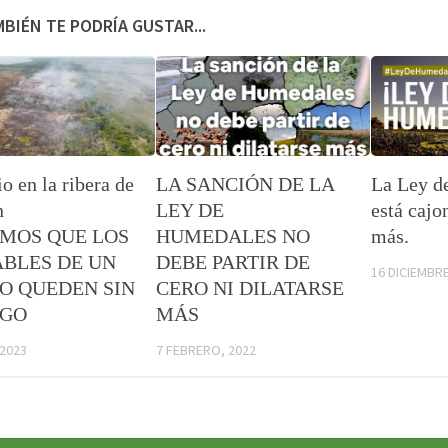
BIÉN TE PODRÍA GUSTAR...
o en la ribera de
LA SANCIÓN DE LA
La Ley d
n
LEY DE
está cajo
EMOS QUE LOS
HUMEDALES NO
más.
BLES DE UN
DEBE PARTIR DE
16 DICIEMBRE
O QUEDEN SIN
CERO NI DILATARSE
IGO
MÁS
 2023
7 FEBRERO, 2022