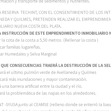
rmación y transporte de sedimentos y nutrientes.
A RESERVA TECHINT, CON EL CONSENTIMIENTO DE LOS IN
NEDA Y QUILMES, PRETENDEN REALIZAR EL EMPRENDIMIE
LIARIO NUEVA COSTA DEL PLATA.
A INSTRUCCIÓN DE ESTE EMPRENDIMIENTO INMOBILIARIO 
 la cota de la costa a 5,50 metros (Rellenar la costa )
car familias lugareñas.
nar Humedales y Selva Marginal
 QUE CONSECUENCIAS TRAERÁ LA DESTRUCCIÓN DE LA SE
uirá el ultimo pulmón verde de Avellaneda y Quilmes
cará más inundaciones y mayor contaminación.
 una barrera artificial entre la ciudad y el río.
ará la problemática de las napas en los alrededores.
T -SYUSA junto al CEAMSE (relleno donde se enterró la bas