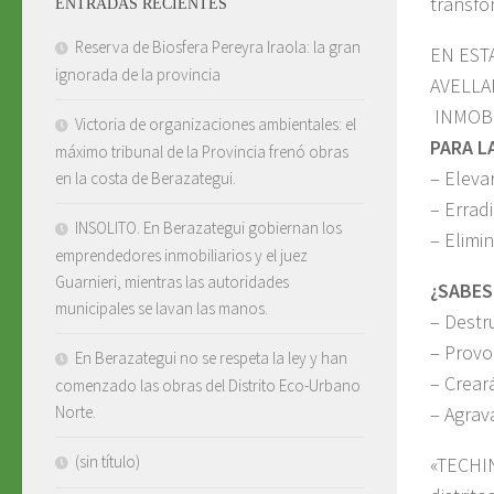
transfo
ENTRADAS RECIENTES
Reserva de Biosfera Pereyra Iraola: la gran
EN EST
ignorada de la provincia
AVELLA
INMOBI
Victoria de organizaciones ambientales: el
PARA L
máximo tribunal de la Provincia frenó obras
– Elevar
en la costa de Berazategui.
– Erradi
INSOLITO. En Berazategui gobiernan los
– Elimi
emprendedores inmobiliarios y el juez
Guarnieri, mientras las autoridades
¿SABES
municipales se lavan las manos.
– Destr
– Provo
En Berazategui no se respeta la ley y han
– Creará
comenzado las obras del Distrito Eco-Urbano
– Agrav
Norte.
(sin título)
«TECHIN