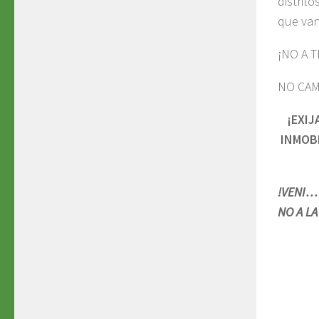
distrit
que van
¡NO A 
NO CA
¡EXI
INMOB
!VENI… 
NO A L