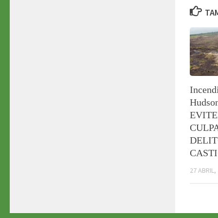
TAM
Incendi
Hudso
EVIT
CULPA
DELIT
CAST
27 ABRIL,