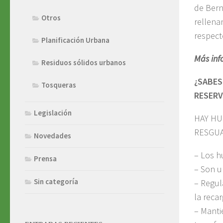
de Bern
Otros
rellena
respect
Planificación Urbana
Más inf
Residuos sólidos urbanos
¿SABES
Tosqueras
RESERV
Legislación
HAY HU
RESGUA
Novedades
– Los h
Prensa
– Son u
Sin categoría
– Regula
la recar
– Manti