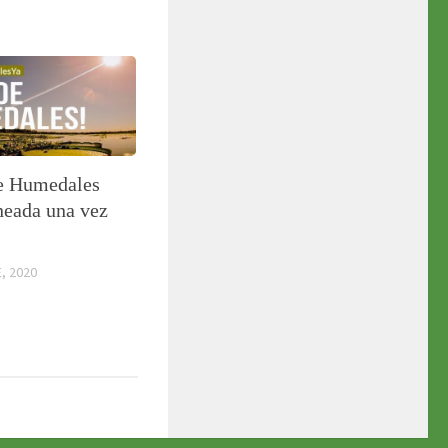
e Humedales
neada una vez
, 2020