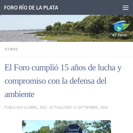
FORO RÍO DE LA PLATA
Saltar al contenido
OTROS
El Foro cumplió 15 años de lucha y
compromiso con la defensa del
ambiente
PUBLICADA
11 ABRIL, 2015
· ACTUALIZADO
11 SEPTIEMBRE, 2020