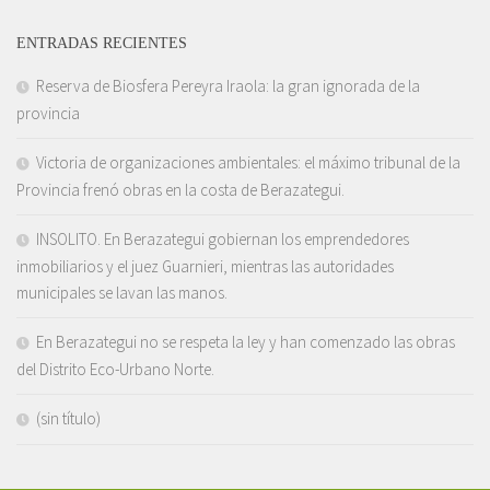
ENTRADAS RECIENTES
Reserva de Biosfera Pereyra Iraola: la gran ignorada de la
provincia
Victoria de organizaciones ambientales: el máximo tribunal de la
Provincia frenó obras en la costa de Berazategui.
INSOLITO. En Berazategui gobiernan los emprendedores
inmobiliarios y el juez Guarnieri, mientras las autoridades
municipales se lavan las manos.
En Berazategui no se respeta la ley y han comenzado las obras
del Distrito Eco-Urbano Norte.
(sin título)