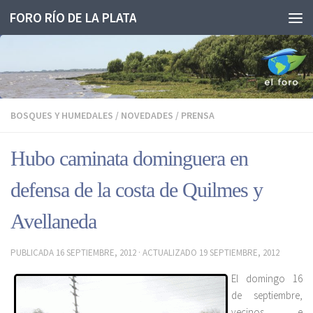
FORO RÍO DE LA PLATA
Saltar al contenido
BOSQUES Y HUMEDALES
/
NOVEDADES
/
PRENSA
Hubo caminata dominguera en
defensa de la costa de Quilmes y
Avellaneda
PUBLICADA
16 SEPTIEMBRE, 2012
· ACTUALIZADO
19 SEPTIEMBRE, 2012
El domingo 16
de septiembre,
vecinos e