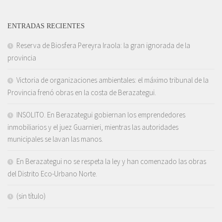
ENTRADAS RECIENTES
Reserva de Biosfera Pereyra Iraola: la gran ignorada de la
provincia
Victoria de organizaciones ambientales: el máximo tribunal de la
Provincia frenó obras en la costa de Berazategui.
INSOLITO. En Berazategui gobiernan los emprendedores
inmobiliarios y el juez Guarnieri, mientras las autoridades
municipales se lavan las manos.
En Berazategui no se respeta la ley y han comenzado las obras
del Distrito Eco-Urbano Norte.
(sin título)