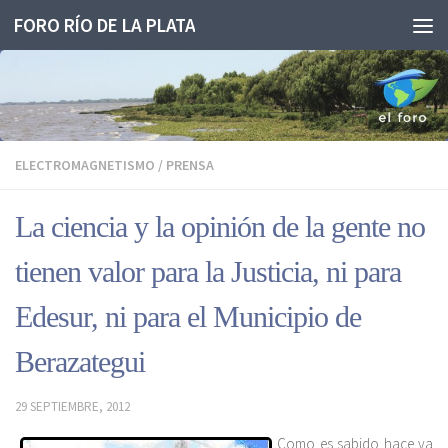
FORO RÍO DE LA PLATA
Saltar al contenido
ELECTROMAGNETISMO
/
PRENSA
La ciencia y la opinión de la gente no
tienen valor para la Justicia, ni para
Edesur, ni para el Municipio de
Berazategui
29 SEPTIEMBRE, 2012
Como es sabido hace ya