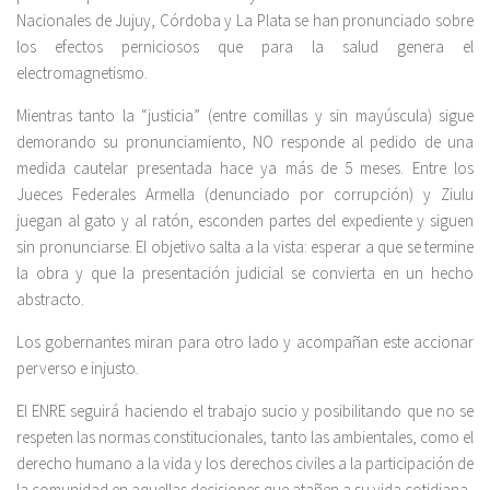
Nacionales de Jujuy, Córdoba y La Plata se han pronunciado sobre
los efectos perniciosos que para la salud genera el
electromagnetismo.
Mientras tanto la “justicia” (entre comillas y sin mayúscula) sigue
demorando su pronunciamiento, NO responde al pedido de una
medida cautelar presentada hace ya más de 5 meses. Entre los
Jueces Federales Armella (denunciado por corrupción) y Ziulu
juegan al gato y al ratón, esconden partes del expediente y siguen
sin pronunciarse. El objetivo salta a la vista: esperar a que se termine
la obra y que la presentación judicial se convierta en un hecho
abstracto.
Los gobernantes miran para otro lado y acompañan este accionar
perverso e injusto.
El ENRE seguirá haciendo el trabajo sucio y posibilitando que no se
respeten las normas constitucionales, tanto las ambientales, como el
derecho humano a la vida y los derechos civiles a la participación de
la comunidad en aquellas decisiones que atañen a su vida cotidiana.