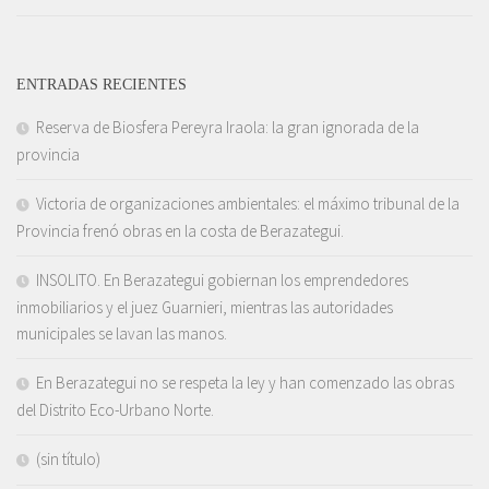
ENTRADAS RECIENTES
Reserva de Biosfera Pereyra Iraola: la gran ignorada de la
provincia
Victoria de organizaciones ambientales: el máximo tribunal de la
Provincia frenó obras en la costa de Berazategui.
INSOLITO. En Berazategui gobiernan los emprendedores
inmobiliarios y el juez Guarnieri, mientras las autoridades
municipales se lavan las manos.
En Berazategui no se respeta la ley y han comenzado las obras
del Distrito Eco-Urbano Norte.
(sin título)