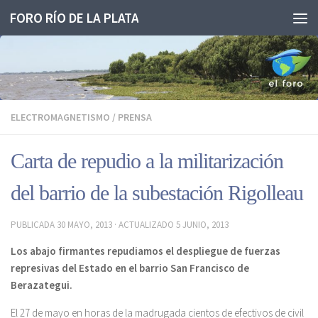
FORO RÍO DE LA PLATA
Saltar al contenido
ELECTROMAGNETISMO
/
PRENSA
Carta de repudio a la militarización
del barrio de la subestación Rigolleau
PUBLICADA
30 MAYO, 2013
· ACTUALIZADO
5 JUNIO, 2013
Los abajo firmantes repudiamos el despliegue de fuerzas
represivas del Estado en el barrio San Francisco de
Berazategui.
El 27 de mayo en horas de la madrugada cientos de efectivos de civil