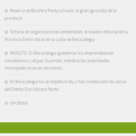
Reserva de Biosfera Pereyra Iraola: la gran ignorada de la
provincia
Victoria de organizaciones ambientales: el máximo tribunal de la
Provincia frenó obras en la costa de Berazategui.
INSOLITO. En Berazategui gobiernan los emprendedores
inmobiliarios y el juez Guarnieri, mientras las autoridades
municipales se lavan las manos.
En Berazategui no se respeta la ley y han comenzado las obras
del Distrito Eco-Urbano Norte.
(sin título)