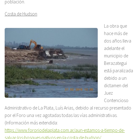
población.
Costa de Hudson
La obra que
hace más de
dos años lleva
adelante el
municipio de
Berazategui
está paralizada
debido a un
dictamen del
Juez
Contencioso
Administrativo de La Plata, Luís Arias, debido al recurso presentado
por el Foro una vez agotadas todas las vías administrativas.
(Información más extendida:
https://www.fororiodelaplata.com.ar/aun-estamos-a-tiempo-de-
salvar-los-bosques-nativos-en-la-costa-de-hudson/