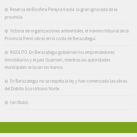
Reserva de Biosfera Pereyra Iraola: la gran ignorada de la
provincia
Victoria de organizaciones ambientales: el máximo tribunal de la
Provincia frenó obras en la costa de Berazategui.
INSOLITO. En Berazategui gobiernan los emprendedores
inmobiliarios y el juez Guarnieri, mientras las autoridades
municipales se lavan las manos.
En Berazategui no se respeta la ley y han comenzado las obras
del Distrito Eco-Urbano Norte.
(sin título)