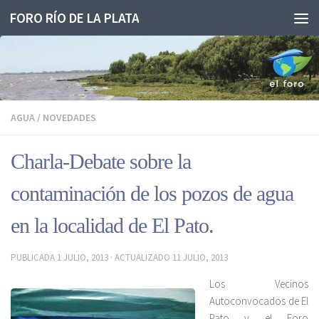
FORO RÍO DE LA PLATA
Saltar al contenido
AGUA
/
NOVEDADES
Charla-Debate sobre la
contaminación de los pozos de agua
en la localidad de El Pato.
PUBLICADA
1 JULIO, 2013
· ACTUALIZADO
11 JULIO, 2013
Los Vecinos
Autoconvocados de El
Pato y el Foro