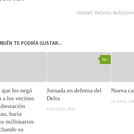
Invitan: Vecinos Autocon
BIÉN TE PODRÍA GUSTAR...
0
 que les negó
Jornada en defensa del
Nueva ca
a a los vecinos
Delta
18 JULIO, 20
Subestación
8 AGOSTO, 2011
au, haría
os millonarios
chando su