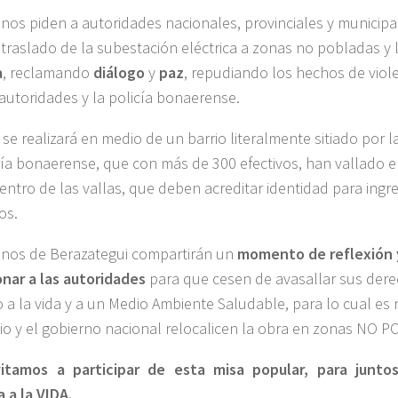
inos piden a autoridades nacionales, provinciales y municip
 traslado de la subestación eléctrica a zonas no pobladas y
a
, reclamando
diálogo
y
paz
, repudiando los hechos de vio
 autoridades y la policía bonaerense.
a
se realizará en medio de un barrio literalmente sitiado por la
ría bonaerense, que con más de 300 efectivos, han vallado el
entro de las vallas, que deben acreditar identidad para ingr
os.
inos de Berazategui compartirán un
momento de reflexión 
onar a las autoridades
para que cesen de avasallar sus dere
 a la vida y a un Medio Ambiente Saludable, para lo cual es 
io y el gobierno nacional relocalicen la obra en zonas NO 
vitamos a participar de esta misa popular, para juntos
 a la VIDA.