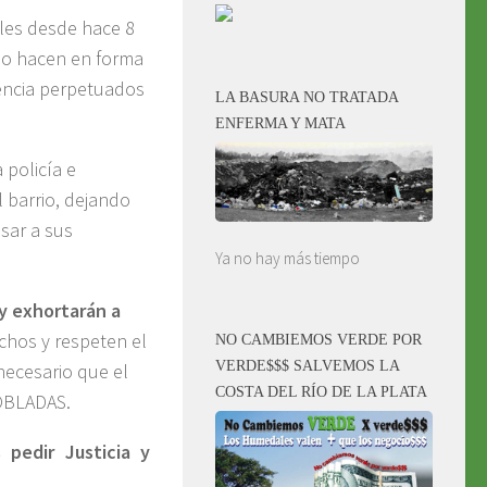
ales desde hace 8
 lo hacen en forma
lencia perpetuados
LA BASURA NO TRATADA
ENFERMA Y MATA
 policía e
 barrio, dejando
esar a sus
Ya no hay más tiempo
y exhortarán a
chos y respeten el
NO CAMBIEMOS VERDE POR
VERDE$$$ SALVEMOS LA
necesario que el
COSTA DEL RÍO DE LA PLATA
POBLADAS.
 pedir Justicia y