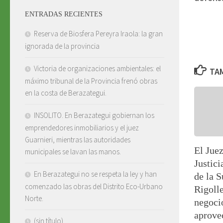
ENTRADAS RECIENTES
Reserva de Biosfera Pereyra Iraola: la gran
ignorada de la provincia
Victoria de organizaciones ambientales: el
TAM
máximo tribunal de la Provincia frenó obras
en la costa de Berazategui.
INSOLITO. En Berazategui gobiernan los
emprendedores inmobiliarios y el juez
Guarnieri, mientras las autoridades
El Juez
municipales se lavan las manos.
Justici
En Berazategui no se respeta la ley y han
de la 
comenzado las obras del Distrito Eco-Urbano
Rigolle
Norte.
negoci
aprove
(sin título)