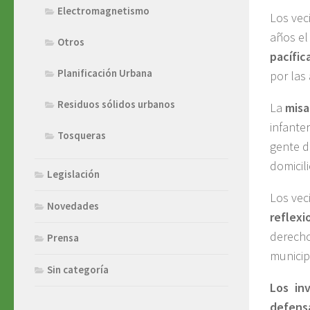
Electromagnetismo
Los vec
años el
Otros
pacífic
Planificación Urbana
por las
Residuos sólidos urbanos
La
mis
infante
Tosqueras
gente d
domicili
Legislación
Los vec
Novedades
reflexi
derecho
Prensa
municip
Sin categoría
Los in
defensa