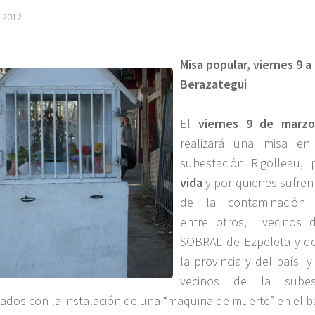
 2012
Misa popular, viernes 9 a 
Berazategui
El
viernes 9 de marzo
realizará una misa en
subestación Rigolleau,
vida
y por quienes sufren
de la contaminación e
entre otros, vecinos d
SOBRAL de Ezpeleta y de
la provincia y del país y
vecinos de la subest
dos con la instalación de una “maquina de muerte” en el ba