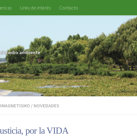
uencas
Links de interés
Contacto
 y el medio ambiente
OMAGNETISMO
/
NOVEDADES
usticia, por la VIDA