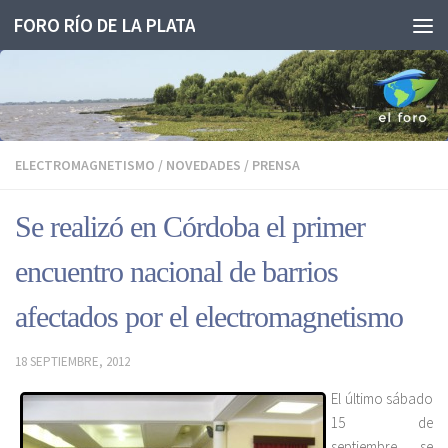
FORO RÍO DE LA PLATA
Saltar al contenido
ELECTROMAGNETISMO
/
NOVEDADES
/
PRENSA
Se realizó en Córdoba el primer
encuentro nacional de barrios
afectados por el electromagnetismo
18 SEPTIEMBRE, 2012
El último sábado
15 de
septiembre, se