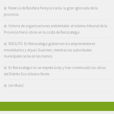
Reserva de Biosfera Pereyra Iraola: la gran ignorada de la
provincia
Victoria de organizaciones ambientales: el máximo tribunal de la
Provincia frenó obras en la costa de Berazategui.
INSOLITO. En Berazategui gobiernan los emprendedores
inmobiliarios y el juez Guarnieri, mientras las autoridades
municipales se lavan las manos.
En Berazategui no se respeta la ley y han comenzado las obras
del Distrito Eco-Urbano Norte.
(sin título)